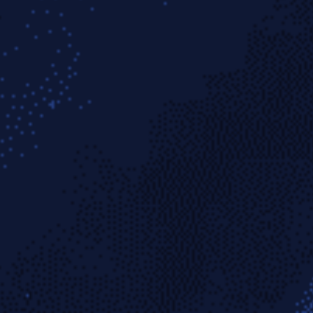
整体发挥不佳，多数时
盯防，使其难以轻松出
效配合。
要力量，他们应当利用
并论，加之缺乏有效轮
当发现某个策略行不通
使得团队陷入了一种消
整体水平。
是裁判判罚。在高强度