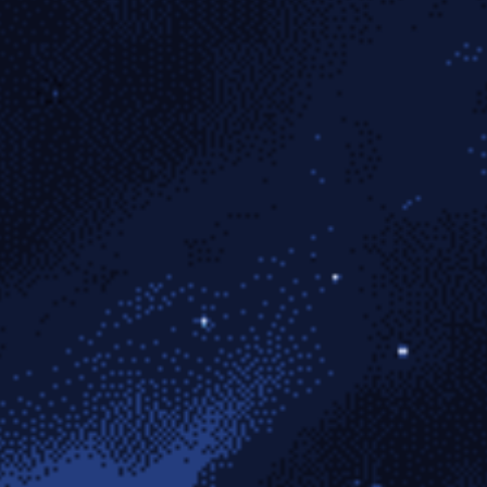
形式提高团队默契，
其次，引进优秀人才
丰富的新援，以增强
平赛事环境，提高实
最后，教练组需要灵
初设定目标再到实现
终实现赛季目标铺平
总结：
综上所述，虽然布克
能力到团队协作，再
仅靠个别明星选手是
A未来的发展方向明