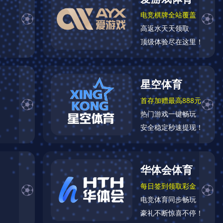
球队仍难获胜
0分并贡献6次助攻，
了极高的进攻效率和组
队整体状况、影响比赛
布克在球场上的重要性