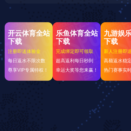
及其面临的挑战。
1、布克个
布克在本场比赛中的表
力让人赞叹。他不仅
种多元化的进攻方式
此外，布克还贡献了
常利用自身吸引防守
却始终无法转化为胜
值得一提的是，布克
防守时，有时候会选
原因。总之，尽管布
问题。