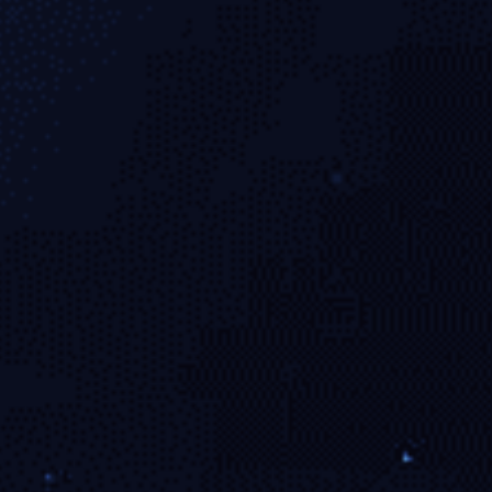
球迷奉献精彩纷呈的赛
下一篇：
瓦塞尔重拾GDP时代氛围自信应对