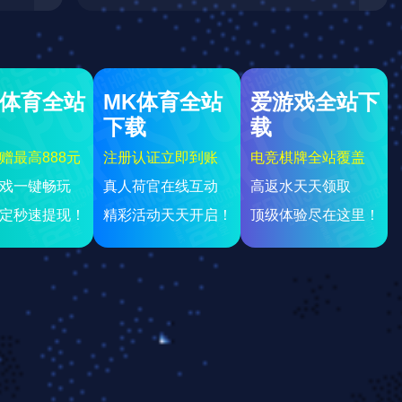
分，这样高效的得分能
从而获得罚球机会。这
织者。在比赛中，他时
，尽管他的数据亮眼，
力，但在面对对方严密
导致他失误增多的一大
是他需要进一步思考的