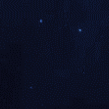
2.
字母哥盛情款待库兹马感慨希腊之夜与真朋
2026-06-17
3.
热刺前球员：弗兰克被解雇不合理没有球队
2026-05-31
4.
帕金斯强调骑士必须闯入东决哈登季后赛表
2026-06-06
5.
曼奇尼在罗马德比中梅开二度创造意甲后卫
2026-07-04
6.
利物浦对若昂戈麦斯兴趣浓厚狼队标价约40
2026-07-11
7.
肯佩斯盛赞阿根廷队实力强大称即使缺少梅
2026-07-17