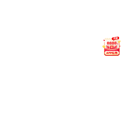
平，让每位球员都能在压力中找到自信，在竞争中不
断进步。
4、未来发展方向探讨
纵观中国女足此次优异表现，人们开始思考怎样才能
更好地促进其长远发展。一方面，加强青少年培训体
系显得尤为重要。从基层抓起，让更多孩子了解并热
爱这项运动，将会为未来储备源源不断的人才。同
时，要鼓励地方俱乐部积极开展青训项目，为年轻选
手提供更多实践机会，以便尽早进入职业足球领域。
另一方面，各级协会应当进一步完善女子足球联赛机
制，提高赛事质量与观赏性，以吸引更多观众关注，
并增加商业赞助。同时，通过增强联赛曝光率，引导
社会资源向女子足球倾斜，将帮助建立更加完善的平