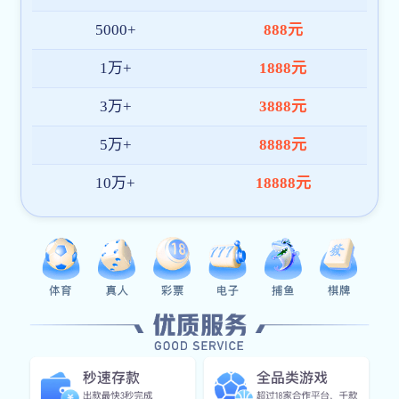
的发展提供一些启示。
1、媒体点评引发关注
近期，在各种体育新闻平台上，中国女足的表现频繁
成为焦点，媒体人纷纷发表观点，对她们在比赛中的
精彩发挥给予高度评价。这些评论不仅反映了外界对
球队实力提升的认可，也揭示出中国足球在经历多年
的低谷后所展现出的复苏迹象。特别是在面对强敌
时，女足姑娘们毫不畏惧，敢于迎接挑战，这种勇气
值得赞赏。
此外，不少媒体分析指出，中国女足能够取得如此优
异表现，与教练组针对性地调整战术息息相关。在比
赛前期，她们通过合理布阵和适应性训练，使得队员
们能够充分发挥各自特点。在关键时刻，这种战术上