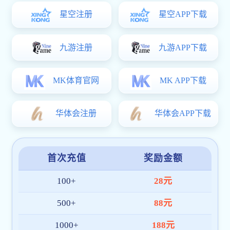
媒体人点评中国女足表现超预
期足协或可考虑未来发展方向
2026-06-04 03:24
46 次阅读
首页
/
体育动态
在近期的国际比赛中，中国女足的表现超出了许多媒
体和球迷的预期，赢得了广泛赞誉。作为一支历史悠
久的球队，中国女足在面临重重困难与挑战之际，展
现出了顽强拼搏、团结一致的精神风貌。这一成绩不
仅让人们看到了中国女足未来的发展希望，也引发了
对中国足球整体发展的思考。本文将从媒体点评、中
国女足的技术与战术变化、队伍精神面貌及未来发展
方向等四个方面深入探讨这一话题，旨在为中国足球