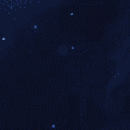
上一篇：
马刺若明天获胜且火箭失利将稳获…
延伸阅读
1.
武磊即将入选国足新一期名单足协为其百场
2026-06-19
2.
德国队五人齐发力首度进球两名新星闪耀世
2026-07-26
3.
瓦塞尔重拾GDP时代氛围自信应对关键战役