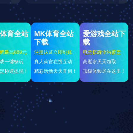
种幽默表达，更是他心理
“祈祷”，阿劳霍能够在
内心的支持力量来帮助
不移，从而迅速调整状
的比赛环境中，通过轻
成为了他应对压力的重要