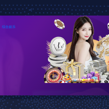
App
关于我们
体育动态
您畅享全球体育
门体育项目。
容实时更新
。