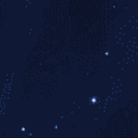
技术娴熟、速度极快的小前锋时，选择合适的方法进行防守显得
为直接与对方进行一对一较量，无疑增加了被突破和失误的风险
区域防守的方法，以减少个人承担过多责任带来的压力。
的防守策略。当防线中的每位球员都能够相互支持、相互掩护，
后卫们要有良好的沟通能力以及敏锐的位置感，以便及时调整站
，通过合理安排球队阵型与位置，可以使得对方进攻变得更加困
地控制场面时，即使面对天赋异禀的进攻者，也能把风险降至最
马尔的挑战
坛最具威胁性的攻击型球员之一，他拥有出色的盘带能力和敏捷
的挑战。对于阿劳霍而言，每次与亚马尔交手都是一次考验。他
便有效限制其发挥。