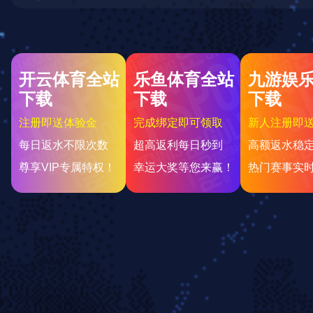
名优秀后卫在面对强
1、祈祷的
在足球比赛中，心理素
调适的一种方式。在面
赛前平静自己的情绪
此外，在比赛过程中
球员走出困境。“祈祷
态。
最后，阿劳霍这种幽
松的话语来缓解紧张情
手段。
2、避免单