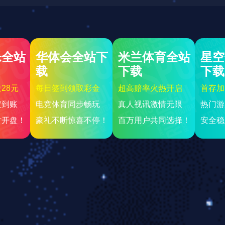
敌时所需具备的心态和技巧。
重要性
质往往比身体素质更为重要。阿劳霍提到“祈祷”，这不仅是一
对像亚马尔这样的顶级对手时，保持良好的心态至关重要。通过
，增强自信心，从而以最佳状态迎战。
，不可避免会遇到失误或被对方突破的情况，这时候也需要一种
”作为一种信仰和精神寄托，可以让球员在遭遇挫折时更加坚定
默化的表述也能起到一定程度上的减压作用。在高强度、高压力
绪，有助于提升整体表现。因此，“祈祷”不仅是个人信仰，更
挑的策略