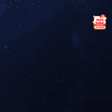
互动能够增强队友之间
积极意义。
的人生哲学。这不仅仅是
队合作及自我调节，这
后的辛酸与快乐，也让
。
上书写新的传奇，同时